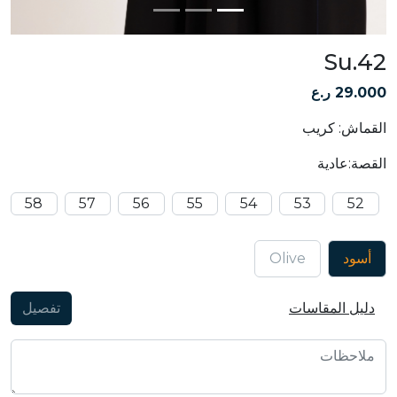
Su.42
29.000 ر.ع
القماش: كريب
القصة:عادية
58
57
56
55
54
53
52
أسود
Olive
دليل المقاسات
تفصيل