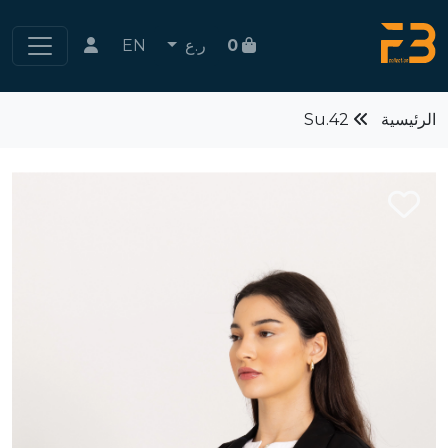
0
ر.ع
EN
الرئيسية
Su.42