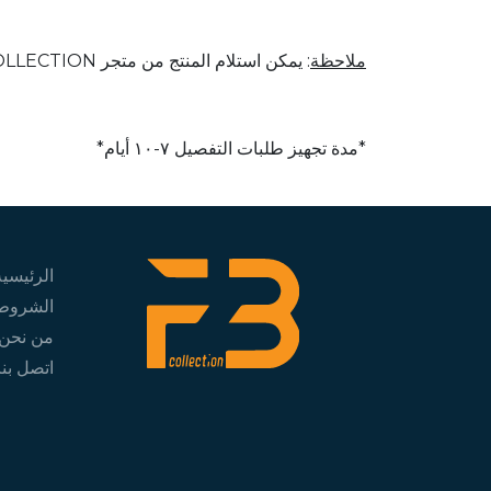
ملاحظة
: يمكن استلام المنتج من متجر FB COLLECTION (مجاناً)
*مدة تجهيز طلبات التفصيل ٧-١٠ أيام*
الرئيسية
الشروط 
من نحن
اتصل بنا